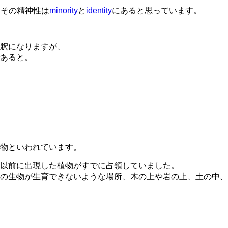
、その精神性は
minority
と
identity
にあると思っています。
釈になりますが、
あると。
植物といわれています。
以前に出現した植物がすでに占領していました。
の生物が生育できないような場所、木の上や岩の上、土の中、