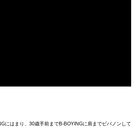
Gにはまり、30歳手前までB-BOYINGに肩までビバノンして