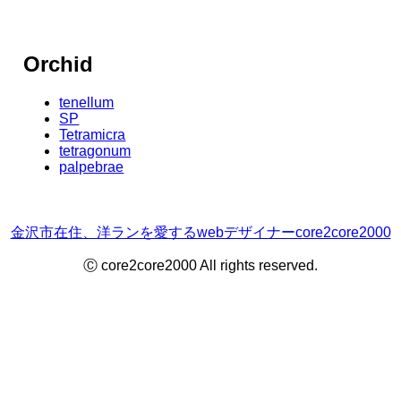
Orchid
tenellum
SP
Tetramicra
tetragonum
palpebrae
金沢市在住、洋ランを愛するwebデザイナーcore2core2000
Ⓒ core2core2000 All rights reserved.